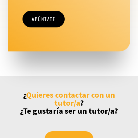
APÚNTATE
¿
Quieres contactar con un
Acceso
tutor/a
?
¿Te gustaría ser un tutor/a?