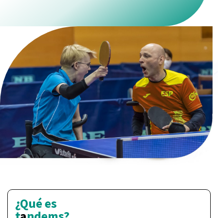
Conoce Tandems
¿Qué es
t
a
ndems?