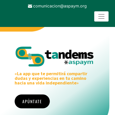
comunicacion@aspaym.org
«La app que te permitirá compartir
dudas y experiencias en tu camino
hacia una vida independiente»
APÚNTATE