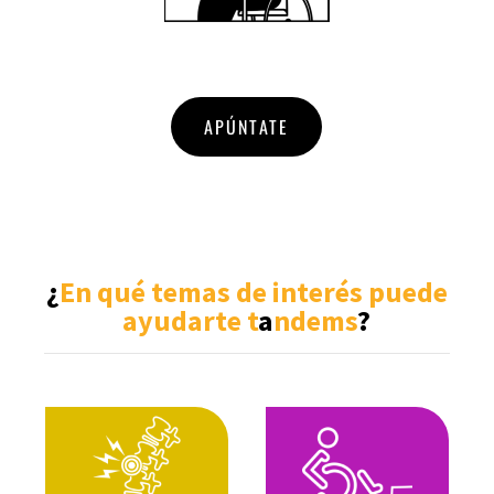
APÚNTATE
¿
En qué temas de interés puede
ayudarte t
a
ndems
?
Modalidades de ayuda